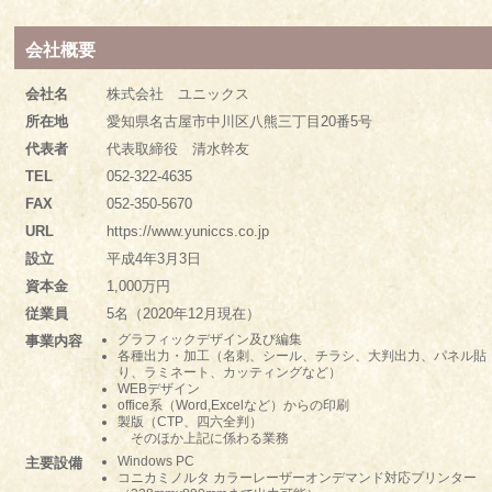
会社概要
会社名
株式会社 ユニックス
所在地
愛知県名古屋市中川区八熊三丁目20番5号
代表者
代表取締役 清水幹友
TEL
052-322-4635
FAX
052-350-5670
URL
https://www.yuniccs.co.jp
設立
平成4年3月3日
資本金
1,000万円
従業員
5名（2020年12月現在）
グラフィックデザイン及び編集
事業内容
各種出力・加工（名刺、シール、チラシ、大判出力、パネル貼
り、ラミネート、カッティングなど）
WEBデザイン
office系（Word,Excelなど）からの印刷
製版（CTP、四六全判）
そのほか上記に係わる業務
Windows PC
主要設備
コニカミノルタ カラーレーザーオンデマンド対応プリンター